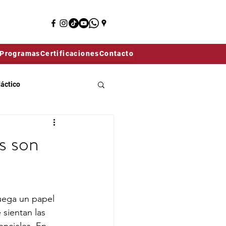
Programas
Certificaciones
Contacto
dáctico
ollo del lenguaje
s son
uega un papel 
 sientan las 