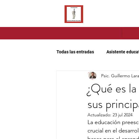
Todas las entradas
Asistente educa
Psic. Guillermo Lar
Juegos para preescolares
Afi
¿Qué es la
sus princip
Aprende inglés
Trastornos de
Actualizado:
23 jul 2024
La educación preesco
crucial en el desarro