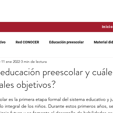
Inicio
tivo
Red CONOCER
Educación preescolar
Material di
a
11 ene 2022
3 min de lectura
liados
Estimulación temprana
Psicomotricidad
Desarr
 educación preescolar y cuále
ales objetivos?
l aprendizaje
Desarrollo afectivo
General
lar es la primera etapa formal del sistema educativo y j
llo integral de los niños. Durante estos primeros años, se