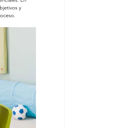
enciales. En 
bjetivos y 
roceso.