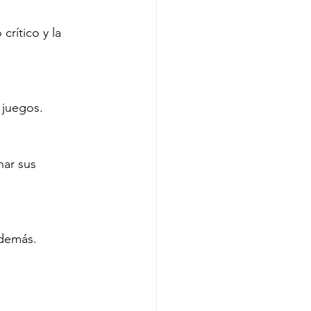
crítico y la 
 juegos.
nar sus 
 demás.