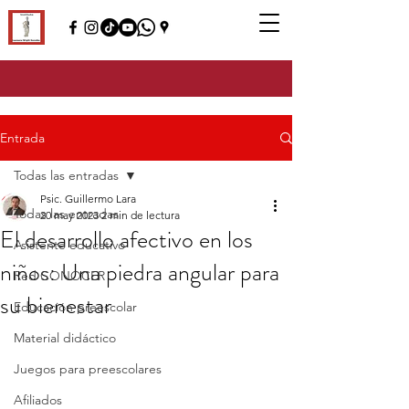
Entrada
Todas las entradas
Psic. Guillermo Lara
Todas las entradas
20 may 2023
2 min de lectura
El desarrollo afectivo en los
Asistente educativo
niños: Una piedra angular para
Red CONOCER
su bienestar
Educación preescolar
Material didáctico
Juegos para preescolares
Afiliados