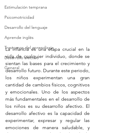
Estimulación temprana
Psicomotricidad
Desarrollo del lenguaje
Aprende inglés
Trastornos del aprendizaje
La infancia es una etapa crucial en la 
vida de cualquier individuo, donde se 
Desarrollo afectivo
sientan las bases para el crecimiento y 
General
desarrollo futuro. Durante este periodo, 
los niños experimentan una gran 
cantidad de cambios físicos, cognitivos 
y emocionales. Uno de los aspectos 
más fundamentales en el desarrollo de 
los niños es su desarrollo afectivo. El 
desarrollo afectivo es la capacidad de 
experimentar, expresar y regular las 
emociones de manera saludable, y 